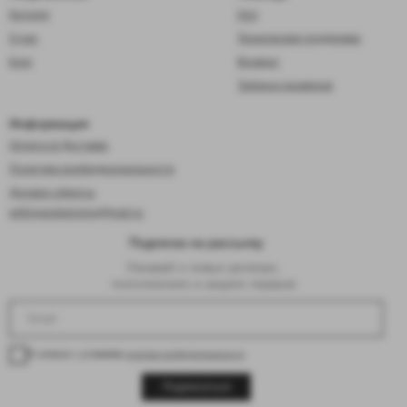
Каталог
FAQ
О нас
Техническая поддержка
Блог
Возврат
Таблица размеров
Информация
Оплата & Доставка
Политика конфиденциальности
Договор оферты
willingandwinning@mail.ru
Подписка на рассылку
Узнавай о новых релизах,
пополнениях и акциях первым
Я согласен с условиями
политики конфиденциальности
Подписаться