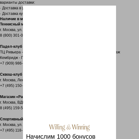
варианты доставки:
· Доставка в удобный пункт выдачи заказов CDEK;
· Доставка курьером по вашему адресу.
Наличие в магазинах
Теннисный магазин «Корт»
г. Москва, ул. 7-я Кожуховская, д. 9
8 (800) 301-05-56
Падел-клуб «Nevel»
ТЦ Ривьера - Москва, Автозаводская улица, 18, ТРЦ Ривьера 3 этаж
Кембридж - ГО Истра, Красный Поселок, Английский бульвар
+7 (909) 986-44-44
Сквош-клуб «CitySquash»
г. Москва, Ленинградский проспект, д. 80, корп. 17
+7 (495) 150-60-98
Магазин «Padel Stars»
г. Москва, ВДНХ, Проспект мира 119, с 27, First Summer Club
8 (495) 159-55-05
Спортивный клуб «Мультиспорт»
г. Москва, ул. Лужники, 24, стр. 10
+7 (495) 118-37-89
Начислим 1000 бонусов